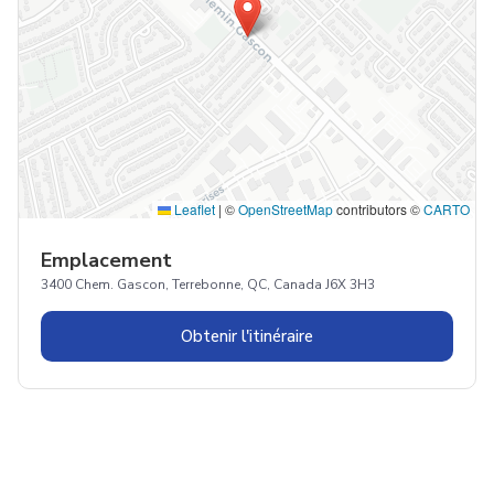
Leaflet
|
©
OpenStreetMap
contributors ©
CARTO
Emplacement
3400 Chem. Gascon, Terrebonne, QC, Canada J6X 3H3
Obtenir l'itinéraire