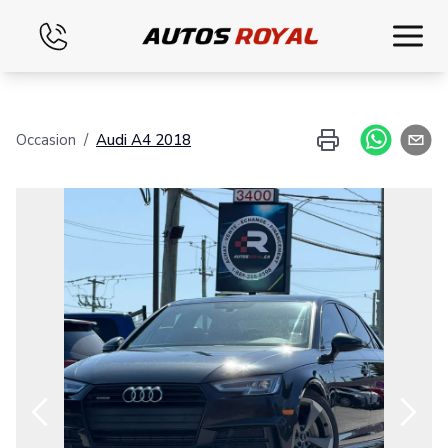
Accueil
Occasion
/
Audi
A4
2018
Inventaire
Financement
Évaluez votre échange
Nous joindre
Français