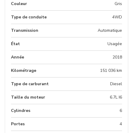
Couleur
gris
Type de conduite
4WD
Transmission
Automatique
État
Usagée
Année
2018
Kilométrage
151 036 km
Type de carburant
Diesel
Taille du moteur
6.7L I6
Cylindres
6
Portes
4