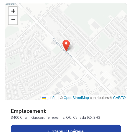
+
−
Leaflet
|
©
OpenStreetMap
contributors ©
CARTO
Emplacement
3400 Chem. Gascon, Terrebonne, QC, Canada J6X 3H3
Obtenir l'itinéraire