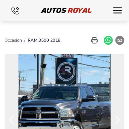
Accueil
Occasion
/
RAM
3500
2018
Inventaire
Financement
Évaluez votre échange
Nous joindre
Français